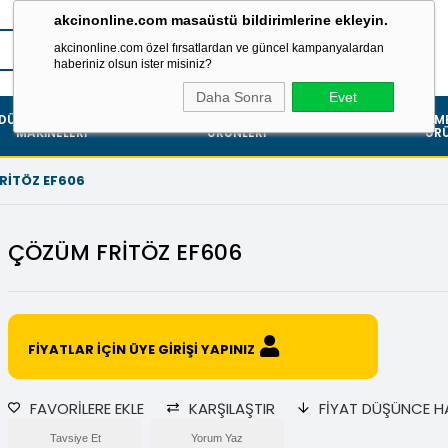
akcinonline.com masaüstü bildirimlerine ekleyin.
akcinonline.com özel fırsatlardan ve güncel kampanyalardan
haberiniz olsun ister misiniz?
Daha Sonra
Evet
DÜSTRIYEL TEMIZLIK
TEKSTIL
AM
SARF
MAKINELERI
ÜRÜNLERI
ÜRÜ
RİTÖZ EF606
ÇÖZÜM FRİTÖZ EF606
FİYATLAR İÇİN ÜYE GİRİŞİ YAPINIZ
FAVORILERE EKLE
KARŞILAŞTIR
FIYAT DÜŞÜNCE H
Tavsiye Et
Yorum Yaz