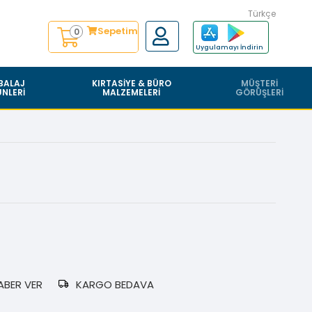
Türkçe
Sepetim
0
Uygulamayı İndirin
BALAJ
KIRTASIYE & BÜRO
MÜŞTERI
NLERI
MALZEMELERI
GÖRÜŞLERI
ABER VER
KARGO BEDAVA