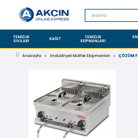
TEMIZLIK
TEMIZLIK
EN
KAĞIT
SIVILARI
EKIPMANLARI
Anasayfa
Endüstriyel Mutfak Ekipmanları
ÇÖZÜM F