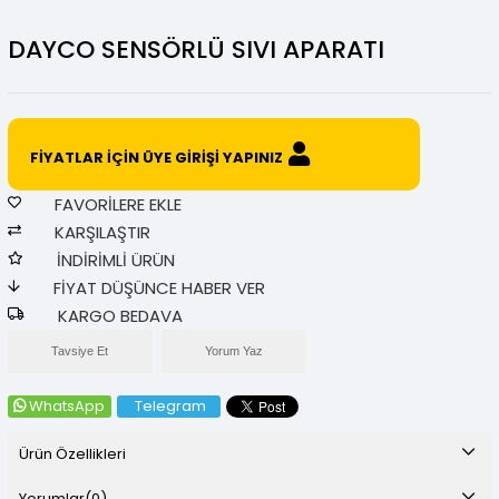
DAYCO SENSÖRLÜ SIVI APARATI
FİYATLAR İÇİN ÜYE GİRİŞİ YAPINIZ
FAVORILERE EKLE
KARŞILAŞTIR
İNDIRIMLI ÜRÜN
FIYAT DÜŞÜNCE HABER VER
KARGO BEDAVA
Tavsiye Et
Yorum Yaz
WhatsApp
Telegram
Ürün Özellikleri
Yorumlar
(0)