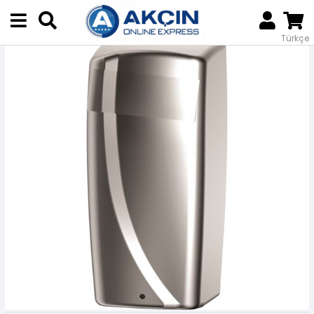
Anasayfa
Temizlik Sıvıları
Ekipmanlar
DAYCO SENSÖRLÜ SIVI APARATI
Türkçe