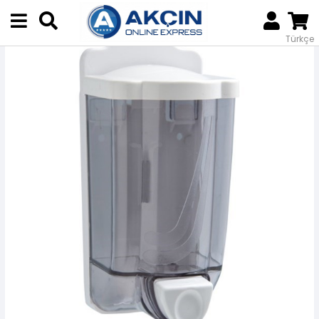
Anasayfa
%50 İndirimli Ürünler
ÜÇTEM SIVI SABUN APARATI 750ML
Türkçe