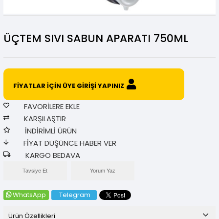
ÜÇTEM SIVI SABUN APARATI 750ML
FİYATLAR İÇİN ÜYE GİRİŞİ YAPINIZ
FAVORILERE EKLE
KARŞILAŞTIR
İNDIRIMLI ÜRÜN
FIYAT DÜŞÜNCE HABER VER
KARGO BEDAVA
Tavsiye Et
Yorum Yaz
WhatsApp
Telegram
Ürün Özellikleri