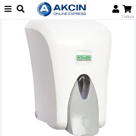
Anasayfa
Temizlik Sıvıları
Ekipmanlar
VİALLİ KÖPÜK SABUN APARATI (BEYAZ)
Türkçe