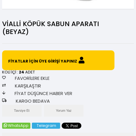
VİALLİ KÖPÜK SABUN APARATI
(BEYAZ)
FİYATLAR İÇİN ÜYE GİRİŞİ YAPINIZ
KOLİ İÇİ :
24
ADET
FAVORILERE EKLE
KARŞILAŞTIR
FIYAT DÜŞÜNCE HABER VER
KARGO BEDAVA
Tavsiye Et
Yorum Yaz
WhatsApp
Telegram