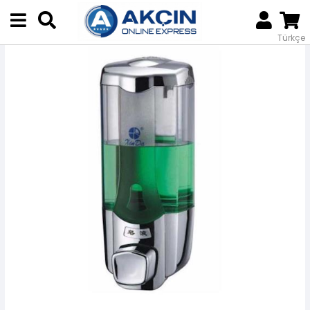
Anasayfa
Temizlik Sıvıları
Ekipmanlar
YİBER KROM SABUNLUK TEKLİ 380ML
Türkçe