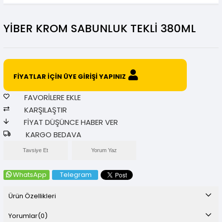
YİBER KROM SABUNLUK TEKLİ 380ML
FİYATLAR İÇİN ÜYE GİRİŞİ YAPINIZ
FAVORILERE EKLE
KARŞILAŞTIR
FIYAT DÜŞÜNCE HABER VER
KARGO BEDAVA
Tavsiye Et
Yorum Yaz
WhatsApp
Telegram
Ürün Özellikleri
Yorumlar
(0)